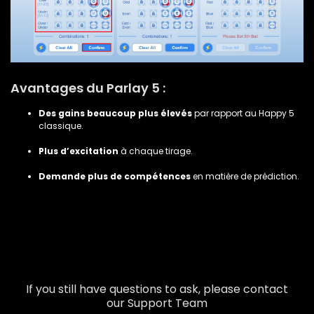
Avantages du Parlay 5 :
Des gains beaucoup plus élevés
par rapport au Happy 5
classique.
Plus d’excitation
à chaque tirage.
Demande plus de compétences
en matière de prédiction.
If you still have questions to ask, please contact
our Support Team