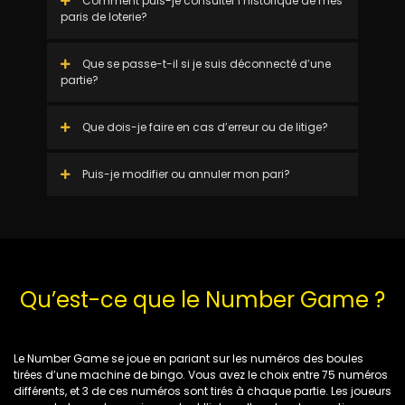
Comment puis-je consulter l’historique de mes
paris de loterie?
Que se passe-t-il si je suis déconnecté d’une
partie?
Que dois-je faire en cas d’erreur ou de litige?
Puis-je modifier ou annuler mon pari?
Qu’est-ce que le Number Game ?
Le Number Game se joue en pariant sur les numéros des boules
tirées d’une machine de bingo. Vous avez le choix entre 75 numéros
différents, et 3 de ces numéros sont tirés à chaque partie. Les joueurs