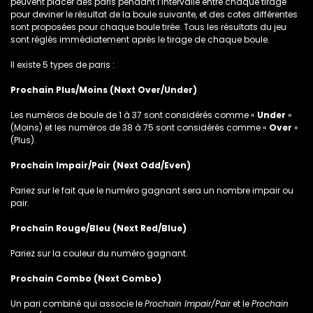
peuvent placer des paris pendant l’intervalle entre chaque tirage
pour deviner le résultat de la boule suivante, et des cotes différentes
sont proposées pour chaque boule tirée. Tous les résultats du jeu
sont réglés immédiatement après le tirage de chaque boule.
Il existe 5 types de paris :
Prochain Plus/Moins (Next Over/Under)
Les numéros de boule de 1 à 37 sont considérés comme «
Under
»
(Moins) et les numéros de 38 à 75 sont considérés comme «
Over
»
(Plus).
Prochain Impair/Pair (Next Odd/Even)
Pariez sur le fait que le numéro gagnant sera un nombre impair ou
pair.
Prochain Rouge/Bleu (Next Red/Blue)
Pariez sur la couleur du numéro gagnant.
Prochain Combo (Next Combo)
Un pari combiné qui associe le
Prochain Impair/Pair
et le
Prochain