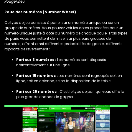
Rouge/Bleu
.
Roue des numéros (Number Wheel)
Ce type de jeu consiste à parier sur un numéro unique ou sur un
groupe de numéros. Vous pouvez voir les cotes proposées pour un
numéro unique juste à côté du numéro de chaque boule. Trois types
de paris vous permettent de miser sur plusieurs groupes de
numéros, offrant ainsi différentes probabilités de gain et différents
rapports de reversement :
Pari sur 5 numéros :
Les numéros sont disposés
horizontalement sur une ligne.
Pari sur 15 numéros :
Les numéros sont regroupés soit en
ligne, soit en colonne, selon la disposition de la table.
Pari sur 25 numéros :
C’est le type de pari qui vous offre la
plus grande chance de gagner.