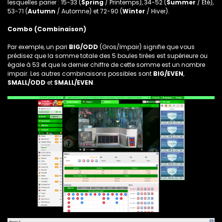
lesquelles parier : 15-33 (
Spring
/ Printemps), 34-52 (
Summer
/ Été),
53-71 (
Autumn
/ Automne) et 72-90 (
Winter
/ Hiver).
Combo (Combinaison)
Par exemple, un pari
BIG/ODD
(Gros/Impair) signifie que vous
prédisez que la somme totale des 5 boules tirées est supérieure ou
égale à 53 et que le dernier chiffre de cette somme est un nombre
impair. Les autres combinaisons possibles sont
BIG/EVEN
,
SMALL/ODD
et
SMALL/EVEN
.