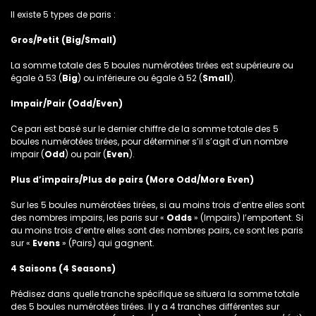
Il existe 5 types de paris :
Gros/Petit (Big/Small)
La somme totale des 5 boules numérotées tirées est supérieure ou
égale à 53 (
Big
) ou inférieure ou égale à 52 (
Small
).
Impair/Pair (Odd/Even)
Ce pari est basé sur le dernier chiffre de la somme totale des 5
boules numérotées tirées, pour déterminer s’il s’agit d’un nombre
impair (
Odd
) ou pair (
Even
).
Plus d’impairs/Plus de pairs (More Odd/More Even)
Sur les 5 boules numérotées tirées, si au moins trois d’entre elles sont
des nombres impairs, les paris sur «
Odds
» (Impairs) l’emportent. Si
au moins trois d’entre elles sont des nombres pairs, ce sont les paris
sur «
Evens
» (Pairs) qui gagnent.
4 Saisons (4 Seasons)
Prédisez dans quelle tranche spécifique se situera la somme totale
des 5 boules numérotées tirées. Il y a 4 tranches différentes sur