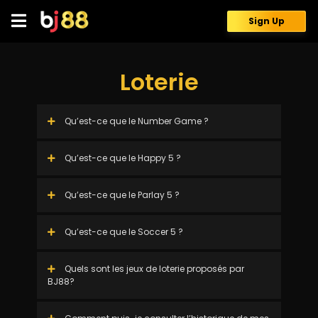
Skip
to
Sign Up
content
Loterie
Qu’est-ce que le Number Game ?
Qu’est-ce que le Happy 5 ?
Qu’est-ce que le Parlay 5 ?
Qu’est-ce que le Soccer 5 ?
Quels sont les jeux de loterie proposés par
BJ88?