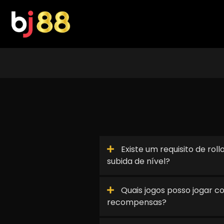
Skip
to
content
Existe um requisito de rol
subida de nível?
Quais jogos posso jogar c
recompensas?