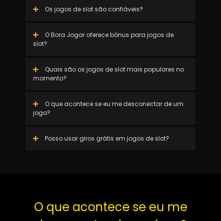
Os jogos de slot são confiáveis?
O Bora Jogar oferece bônus para jogos de
slot?
Quais são os jogos de slot mais populares no
momento?
O que acontece se eu me desconectar de um
jogo?
Posso usar giros grátis em jogos de slot?
O que acontece se eu me