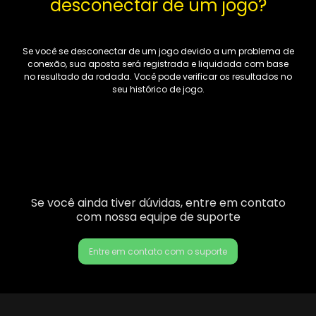
desconectar de um jogo?
Se você se desconectar de um jogo devido a um problema de
conexão, sua aposta será registrada e liquidada com base
no resultado da rodada. Você pode verificar os resultados no
seu histórico de jogo.
Se você ainda tiver dúvidas, entre em contato
com nossa equipe de suporte
Entre em contato com o suporte