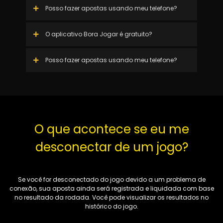
Posso fazer apostas usando meu telefone?
O aplicativo Bora Jogar é gratuito?
Posso fazer apostas usando meu telefone?
O que acontece se eu me
desconectar de um jogo?
Se você for desconectado do jogo devido a um problema de
conexão, sua aposta ainda será registrada e liquidada com base
no resultado da rodada. Você pode visualizar os resultados no
histórico do jogo.