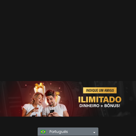
Português