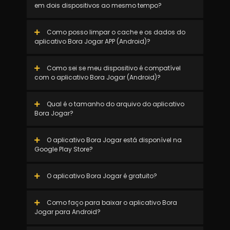
em dois dispositivos ao mesmo tempo?
Como posso limpar o cache e os dados do
aplicativo Bora Jogar APP (Android)?
Como sei se meu dispositivo é compatível
com o aplicativo Bora Jogar (Android)?
Qual é o tamanho do arquivo do aplicativo
Bora Jogar?
O aplicativo Bora Jogar está disponível na
Google Play Store?
O aplicativo Bora Jogar é gratuito?
Como faço para baixar o aplicativo Bora
Jogar para Android?