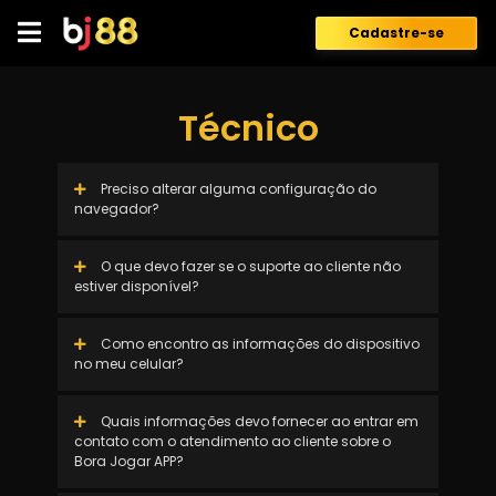
Skip
to
Cadastre-se
content
Técnico
Preciso alterar alguma configuração do
navegador?
O que devo fazer se o suporte ao cliente não
estiver disponível?
Como encontro as informações do dispositivo
no meu celular?
Quais informações devo fornecer ao entrar em
contato com o atendimento ao cliente sobre o
Bora Jogar APP?