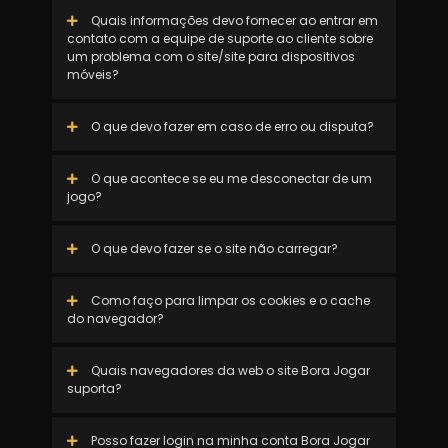
Quais informações devo fornecer ao entrar em
contato com a equipe de suporte ao cliente sobre
um problema com o site/site para dispositivos
móveis?
O que devo fazer em caso de erro ou disputa?
O que acontece se eu me desconectar de um
jogo?
O que devo fazer se o site não carregar?
Como faço para limpar os cookies e o cache
do navegador?
Quais navegadores da web o site Bora Jogar
suporta?
Posso fazer login na minha conta Bora Jogar