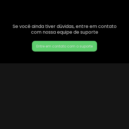
Se você ainda tiver dúvidas, entre em contato
com nossa equipe de suporte
Entre em contato com o suporte