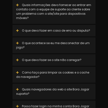
Quais informações devo fornecer ao entrar em
contato com a equipe de suporte ao cliente sobre
um problema com o site/site para dispositivos
móveis?
O que devo fazer em caso de erro ou disputa?
O que acontece se eu me desconectar de um
jogo?
O que devo fazer se o site não carregar?
Como faço para limpar os cookies e o cache
do navegador?
Quais navegadores da web o site Bora Jogar
suporta?
Posso fazer login na minha conta Bora Jogar