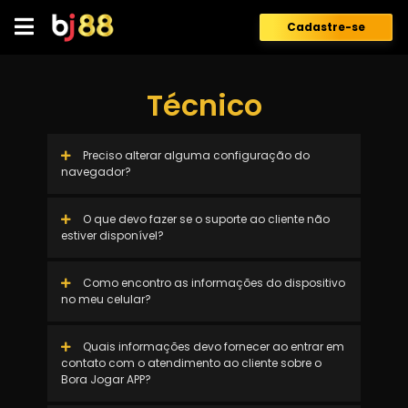
Skip
to
Cadastre-se
content
Técnico
Preciso alterar alguma configuração do
navegador?
O que devo fazer se o suporte ao cliente não
estiver disponível?
Como encontro as informações do dispositivo
no meu celular?
Quais informações devo fornecer ao entrar em
contato com o atendimento ao cliente sobre o
Bora Jogar APP?