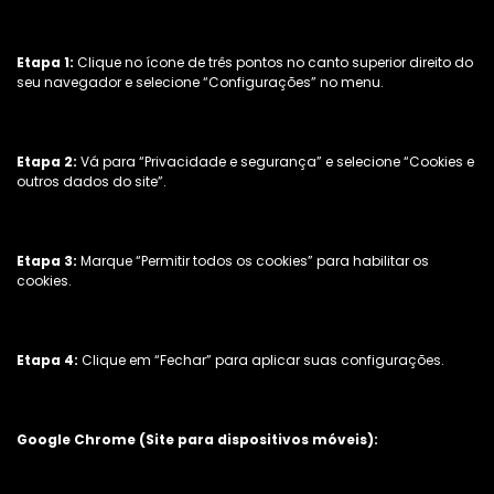
Etapa 1:
Clique no ícone de três pontos no canto superior direito do
seu navegador e selecione “Configurações” no menu.
Etapa 2:
Vá para “Privacidade e segurança” e selecione “Cookies e
outros dados do site”.
Etapa 3:
Marque “Permitir todos os cookies” para habilitar os
cookies.
Etapa 4:
Clique em “Fechar” para aplicar suas configurações.
Google Chrome (Site para dispositivos móveis):