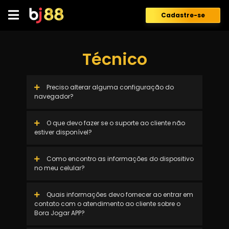
Skip
to
Cadastre-se
content
Técnico
Preciso alterar alguma configuração do
navegador?
O que devo fazer se o suporte ao cliente não
estiver disponível?
Como encontro as informações do dispositivo
no meu celular?
Quais informações devo fornecer ao entrar em
contato com o atendimento ao cliente sobre o
Bora Jogar APP?