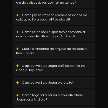
em dois dispositivos ao mesmo tempo?
Como posso limpar o cache e os dados do
aplicativo Bora Jogar APP (Android)?
Como sei se meu dispositivo é compatível
com o aplicativo Bora Jogar (Android)?
Qual é o tamanho do arquivo do aplicativo
Bora Jogar?
O aplicativo Bora Jogar está disponível na
Google Play Store?
O aplicativo Bora Jogar é gratuito?
Como faço para baixar o aplicativo Bora
Jogar para Android?