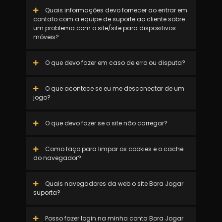
Quais informações devo fornecer ao entrar em
contato com a equipe de suporte ao cliente sobre
um problema com o site/site para dispositivos
móveis?
O que devo fazer em caso de erro ou disputa?
O que acontece se eu me desconectar de um
jogo?
O que devo fazer se o site não carregar?
Como faço para limpar os cookies e o cache
do navegador?
Quais navegadores da web o site Bora Jogar
suporta?
Posso fazer login na minha conta Bora Jogar