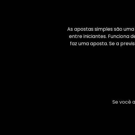
As apostas simples são uma
entre iniciantes. Funciona 
faz uma aposta. Se a previ
Se você a