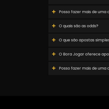
Posso fazer mais de uma
O quais são as odds?
O que são apostas simple
O Bora Jogar oferece apo
Posso fazer mais de uma