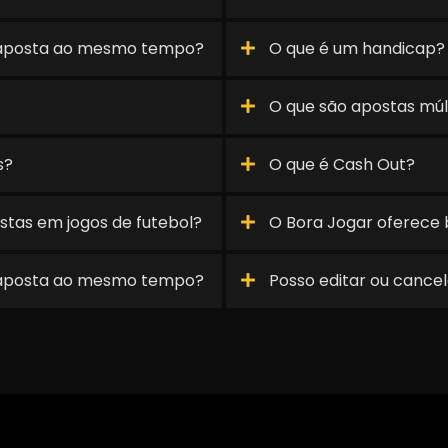
 aposta ao mesmo tempo?
O que é um handicap?
O que são apostas múl
s?
O que é Cash Out?
stas em jogos de futebol?
O Bora Jogar oferece 
 aposta ao mesmo tempo?
Posso editar ou cance