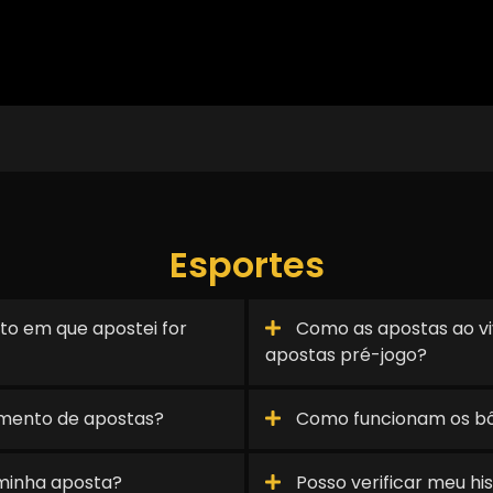
Esportes
to em que apostei for
Como as apostas ao vi
apostas pré-jogo?
mento de apostas?
Como funcionam os bôn
 minha aposta?
Posso verificar meu hi