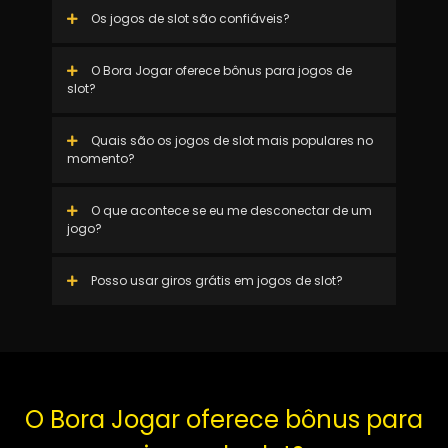
Os jogos de slot são confiáveis?
O Bora Jogar oferece bônus para jogos de
slot?
Quais são os jogos de slot mais populares no
momento?
O que acontece se eu me desconectar de um
jogo?
Posso usar giros grátis em jogos de slot?
O Bora Jogar oferece bônus para