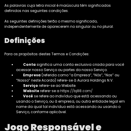
As palavras cuja letra inicial é maiúscula têm significados
definidos nas seguintes condições.
As seguintes definições terão o mesmo significado,
independentemente de aparecerem no singular ou no plural.
Definições
Para os propósitos destes Termos e Condições:
Conta
significa uma conta exclusiva criada para você
acessar nosso Serviço ou partes do nosso Serviço.
Empresa
(referida como “a Empresa”, “Nós”, “Nos” ou
“Nosso” neste Acordo) refere-se à Aurora Holdings N.V.
Serviço
refere-se ao Website.
Website
refere-se a
https://bj88.com/
Você
se refere ao indivíduo que está acessando ou
usando o Serviço, ou à empresa, ou outra entidade legal em
nome da qual tal indivíduo está acessando ou usando o
Serviço, conforme aplicável.
Jogo Responsável e