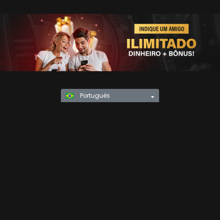
Português
Política de Privacidade
KYC
Regras e
TERMOS E CONDIÇÕES
Regulamentos
Jogo Responsável