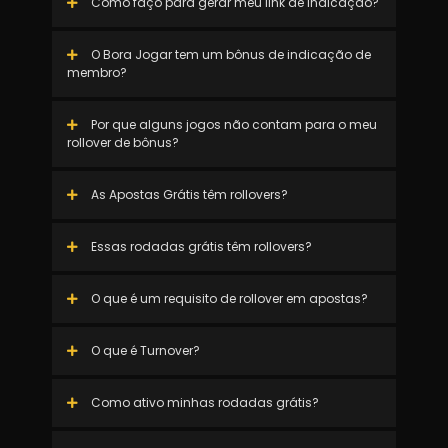
Como faço para gerar meu link de indicação?
O Bora Jogar tem um bônus de indicação de
membro?
Por que alguns jogos não contam para o meu
rollover de bônus?
As Apostas Grátis têm rollovers?
Essas rodadas grátis têm rollovers?
O que é um requisito de rollover em apostas?
O que é Turnover?
Como ativo minhas rodadas grátis?