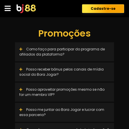
Skip
to
Cadastre-se
content
Promoções
Como faço para participar do programa de
afiliados da plataforma?
Posso receber bônus pelos canais de mídia
social do Bora Jogar?
Posso aproveitar promoções mesmo se não
for um membro VIP?
Posso me juntar ao Bora Jogar e lucrar com
essa parceria?