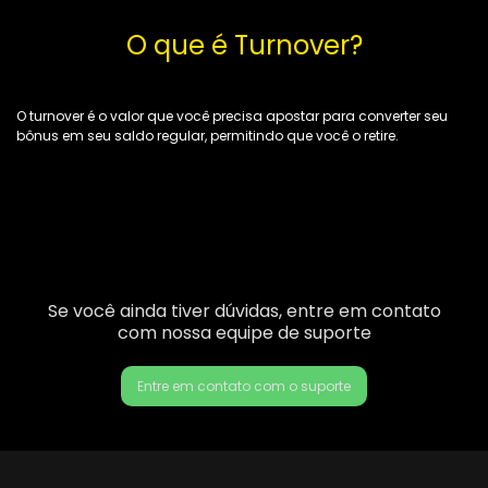
O que é Turnover?
O turnover é o valor que você precisa apostar para converter seu
bônus em seu saldo regular, permitindo que você o retire.
Se você ainda tiver dúvidas, entre em contato
com nossa equipe de suporte
Entre em contato com o suporte