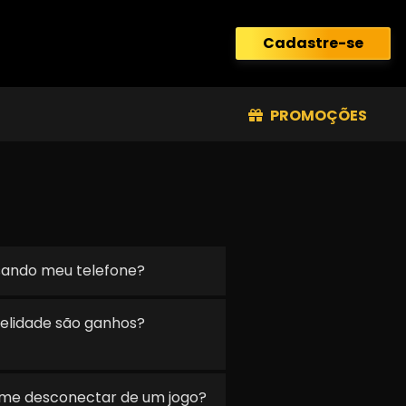
Cadastre-se
PROMOÇÕES
sando meu telefone?
elidade são ganhos?
 me desconectar de um jogo?