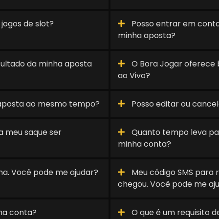
 jogos de slot?
Posso entrar em conta
minha aposta?
sultado da minha aposta
O Bora Jogar oferece 
ao Vivo?
 aposta ao mesmo tempo?
Posso editar ou cance
a meu saque ser
Quanto tempo leva pa
minha conta?
a. Você pode me ajudar?
Meu código SMS para r
chegou. Você pode me aj
ha conta?
O que é um requisito d