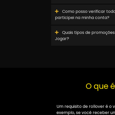
Como posso verificar tod
participei na minha conta?
Quais tipos de promoções 
Jogar?
O que é
Um requisito de rollover é o
exemplo, se você receber um