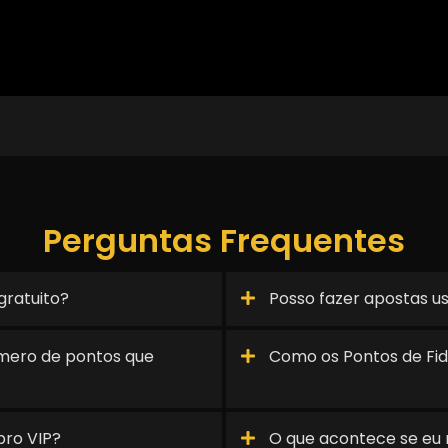
Perguntas Frequentes
gratuito?
Posso fazer apostas u
úmero de pontos que
Como os Pontos de Fid
ro VIP?
O que acontece se eu