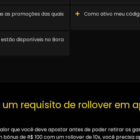
as as promoções das quais
Como ativo meu códig
estão disponíveis no Bora
 um requisito de rollover em 
 valor que você deve apostar antes de poder retirar os g
 bônus de R$ 100 com um rollover de 10x, você precisa a