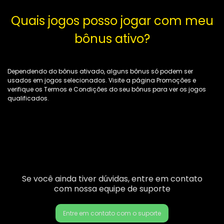
Quais jogos posso jogar com meu
bônus ativo?
Dependendo do bônus ativado, alguns bônus só podem ser
usados ​​em jogos selecionados. Visite a página Promoções e
verifique os Termos e Condições do seu bônus para ver os jogos
qualificados.
Se você ainda tiver dúvidas, entre em contato
com nossa equipe de suporte
Entre em contato com o suporte