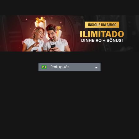
Português
Política de Privacidade
KYC
Regras e
TERMOS E CONDIÇÕES
Regulamentos
Jogo Responsável