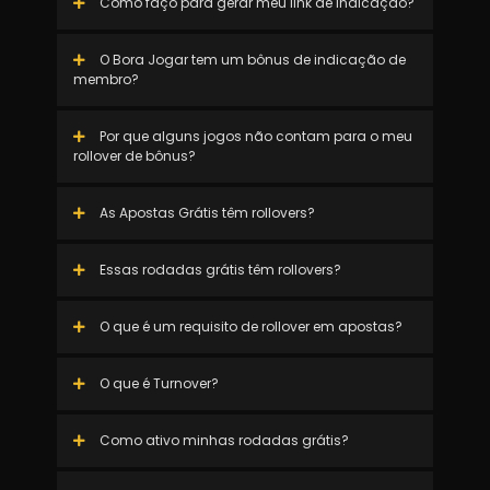
Como faço para gerar meu link de indicação?
O Bora Jogar tem um bônus de indicação de
membro?
Por que alguns jogos não contam para o meu
rollover de bônus?
As Apostas Grátis têm rollovers?
Essas rodadas grátis têm rollovers?
O que é um requisito de rollover em apostas?
O que é Turnover?
Como ativo minhas rodadas grátis?