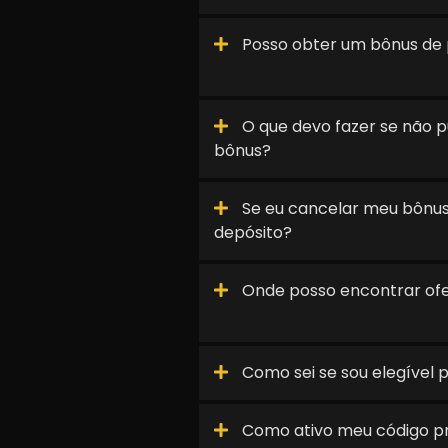
Posso obter um bônus de 
O que devo fazer se não p
bônus?
Se eu cancelar meu bônus
depósito?
Onde posso encontrar ofe
Como sei se sou elegível
Como ativo meu código p