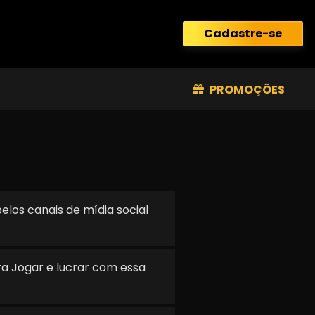
Cadastre-se
PROMOÇÕES
los canais de mídia social
a Jogar e lucrar com essa