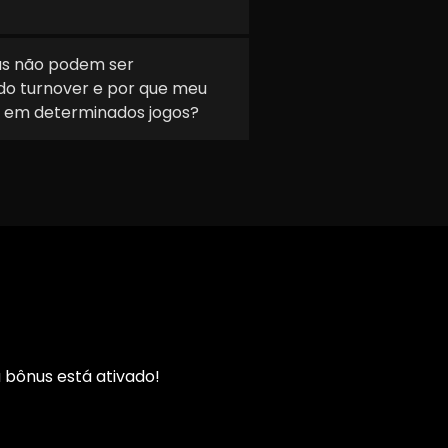
as não podem ser
 do turnover e por que meu
o em determinados jogos?
u bônus está ativado!