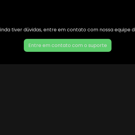
inda tiver dúvidas, entre em contato com nossa equipe 
Entre em contato com o suporte