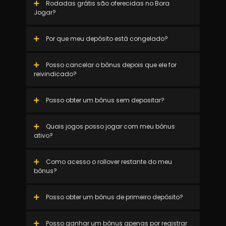
Rodadas grátis são oferecidas no Bora
Jogar?
Por que meu depósito está congelado?
Posso cancelar o bônus depois que ele for
reivindicado?
Posso obter um bônus sem depositar?
Quais jogos posso jogar com meu bônus
ativo?
Como acesso o rollover restante do meu
bônus?
Posso obter um bônus de primeiro depósito?
Posso ganhar um bônus apenas por registrar