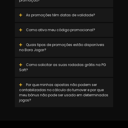
promoção?
As promoções têm datas de validade?
Como ativo meu código promocional?
Quais tipos de promoções estão disponíveis
no Bora Jogar?
Como solicitar as suas rodadas grátis na PG
Soft?
Por que minhas apostas não podem ser
contabilizadas no cálculo do turnover e por que
meu bônus não pode ser usado em determinados
jogos?