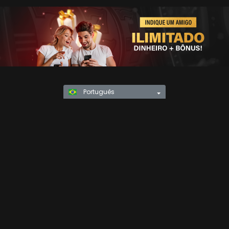
Português
Política de Privacidade
KYC
Regras e
TERMOS E CONDIÇÕES
Regulamentos
Jogo Responsável