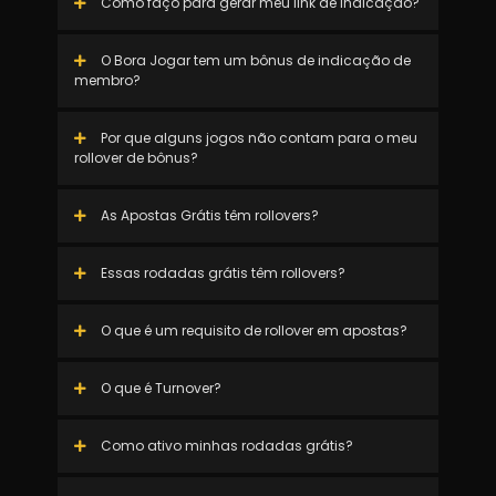
Como faço para gerar meu link de indicação?
O Bora Jogar tem um bônus de indicação de
membro?
Por que alguns jogos não contam para o meu
rollover de bônus?
As Apostas Grátis têm rollovers?
Essas rodadas grátis têm rollovers?
O que é um requisito de rollover em apostas?
O que é Turnover?
Como ativo minhas rodadas grátis?