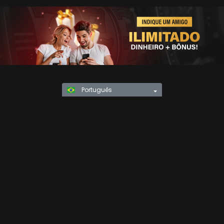
Português
Política de Privacidade
KYC
Regras e
TERMOS E CONDIÇÕES
Regulamentos
Jogo Responsável