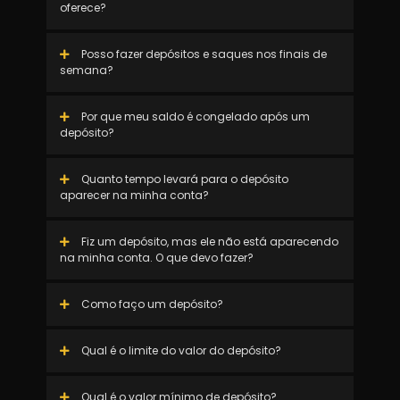
oferece?
Posso fazer depósitos e saques nos finais de
semana?
Por que meu saldo é congelado após um
depósito?
Quanto tempo levará para o depósito
aparecer na minha conta?
Fiz um depósito, mas ele não está aparecendo
na minha conta. O que devo fazer?
Como faço um depósito?
Qual é o limite do valor do depósito?
Qual é o valor mínimo de depósito?