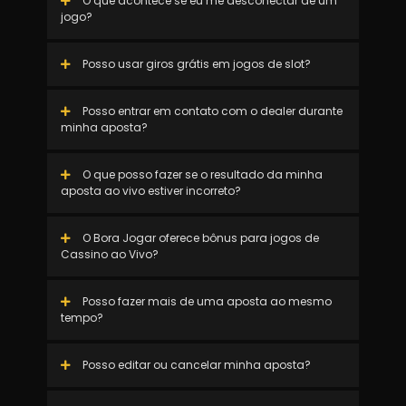
O que acontece se eu me desconectar de um
jogo?
Posso usar giros grátis em jogos de slot?
Posso entrar em contato com o dealer durante
minha aposta?
O que posso fazer se o resultado da minha
aposta ao vivo estiver incorreto?
O Bora Jogar oferece bônus para jogos de
Cassino ao Vivo?
Posso fazer mais de uma aposta ao mesmo
tempo?
Posso editar ou cancelar minha aposta?