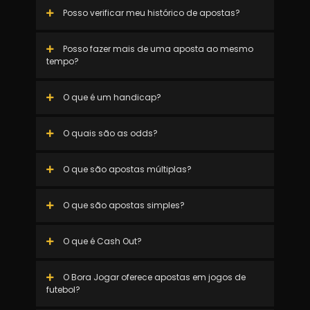
Posso verificar meu histórico de apostas?
Posso fazer mais de uma aposta ao mesmo
tempo?
O que é um handicap?
O quais são as odds?
O que são apostas múltiplas?
O que são apostas simples?
O que é Cash Out?
O Bora Jogar oferece apostas em jogos de
futebol?