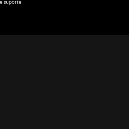
de suporte