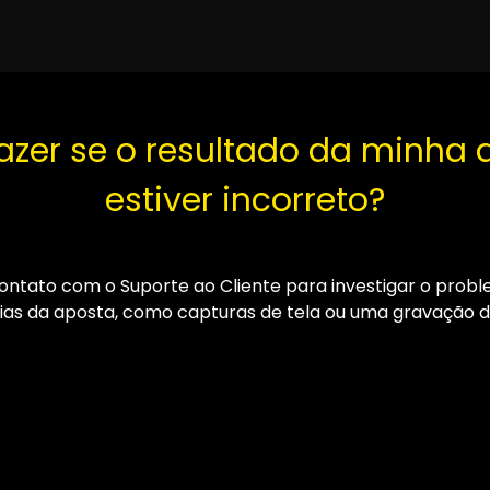
azer se o resultado da minha 
estiver incorreto?
ntato com o Suporte ao Cliente para investigar o prob
ias da aposta, como capturas de tela ou uma gravação d