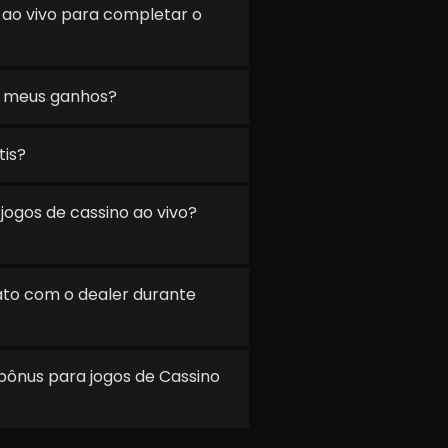
 ao vivo para completar o
 meus ganhos?
tis?
jogos de cassino ao vivo?
to com o dealer durante
bônus para jogos de Cassino