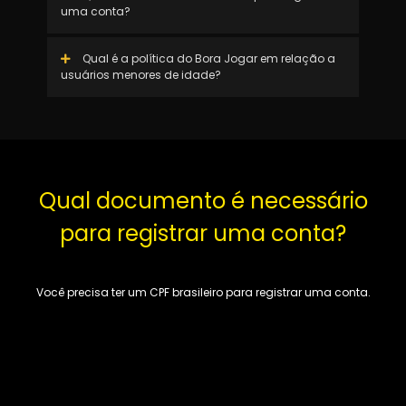
uma conta?
Qual é a política do Bora Jogar em relação a
usuários menores de idade?
Qual documento é necessário
para registrar uma conta?
Você precisa ter um CPF brasileiro para registrar uma conta.