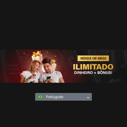
Português
Política de Privacidade
KYC