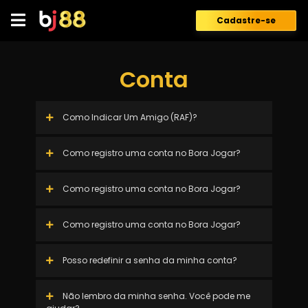
Skip
to
Cadastre-se
content
Conta
Como Indicar Um Amigo (RAF)?
Como registro uma conta no Bora Jogar?
Como registro uma conta no Bora Jogar?
Como registro uma conta no Bora Jogar?
Posso redefinir a senha da minha conta?
Não lembro da minha senha. Você pode me