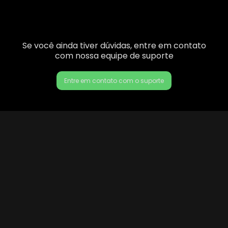
Se você ainda tiver dúvidas, entre em contato
com nossa equipe de suporte
Entre em contato com o suporte