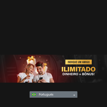
Português