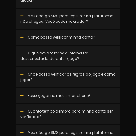
ajudar?
Meu código SMS para registrar na plataforma
não chegou. Você pode me ajudar?
Como posso verificar minha conta?
O que devo fazer se a internet for
desconectada durante o jogo?
Onde posso verificar as regras do jogo e como
jogar?
Posso jogar no meu smartphone?
Quanto tempo demora para minha conta ser
verificada?
Meu código SMS para registrar na plataforma