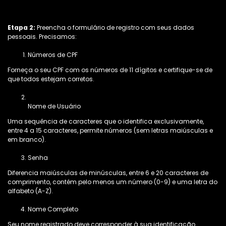
Etapa 2:
Preencha o formulário de registro com seus dados
pessoais. Precisamos:
Números de CPF
Forneça o seu CPF com os números de 11 dígitos e certifique-se de
que todos estejam corretos.
Nome de Usuário
Uma sequência de caracteres que o identifica exclusivamente,
entre 4 a 15 caracteres, permite números (sem letras maiúsculas e
em branco).
Senha
Diferencia maiúsculas de minúsculas, entre 6 e 20 caracteres de
comprimento, contém pelo menos um número (0-9) e uma letra do
alfabeto (A-Z).
Nome Completo
Seu nome registrado deve corresponder à sua identificação.