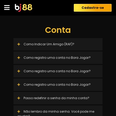
Skip
to
Cadastre-se
content
Conta
Como Indicar Um Amigo (RAF)?
Como registro uma conta no Bora Jogar?
Como registro uma conta no Bora Jogar?
Como registro uma conta no Bora Jogar?
Posso redefinir a senha da minha conta?
Não lembro da minha senha. Você pode me