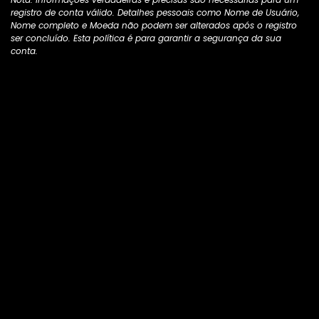
registro de conta válido. Detalhes pessoais como Nome de Usuário,
Nome completo e Moeda não podem ser alterados após o registro
ser concluído. Esta política é para garantir a segurança da sua
conta.