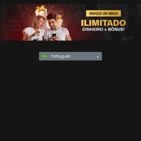
Português
Política de Privacidade
KYC
Regras e
TERMOS E CONDIÇÕES
Regulamentos
Jogo Responsável