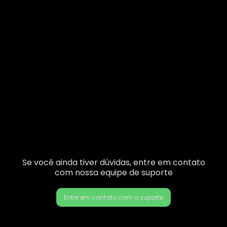
Se você ainda tiver dúvidas, entre em contato
com nossa equipe de suporte
Entre em contato com o suporte