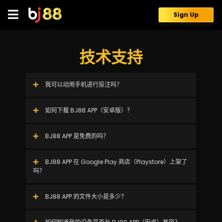
Skip
to
Sign Up
content
技术支持
我可以动用手机进行投注吗？
如何下载 BJ88 APP（安卓版）？
BJ88 APP 是免费的吗？
BJ88 APP 在 Google Play 商店（Playstore）上架了
吗？
BJ88 APP 的文件大小是多少？