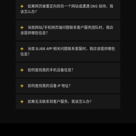
如果网页被重定向到另一个网站或遭遇 DNS 劫持，我
该怎么办？
当就网站/手机网页端问题联系客户服务团队时，我应
该提供哪些信息？
当就 BJ88 APP 相关问题联系客服时，我应该提供哪些
信息？
如何查找我的手机设备信息？
如何查找我的设备 IP 地址？
如果无法联系到客户服务，我该怎么办？