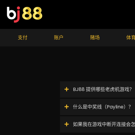
Skip
to
content
支付
账户
赌场
体
BJ88 提供哪些老虎机游戏？
什么是中奖线（Payline）？
如果我在游戏中断开连接会