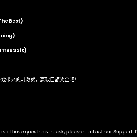
The Best)
ming)
ames Soft)
游戏带来的刺激感，赢取巨额奖金吧！
ou still have questions to ask, please contact our Support