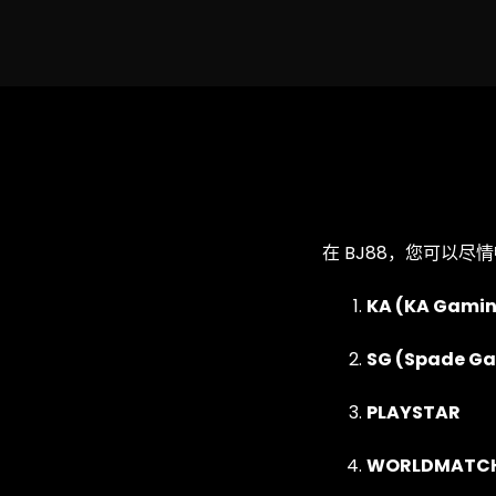
在 BJ88，您可以
KA (KA Gami
SG (Spade G
PLAYSTAR
WORLDMATC