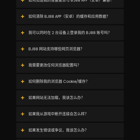
如何知道我的设备是否与 BJ88 APP（安卓）兼容？
如何清除 BJ88 APP（安卓）的缓存和应用数据？
我可以同时在 2 台设备上登录我的 BJ88 账号吗？
BJ88 网站支持哪些网页浏览器？
我需要更改任何浏览器配置吗？
如何删除我的浏览器 Cookie/缓存？
如果网站无法加载，我该怎么办？
如果我从游戏中断开连接会怎么样？
如果发生错误或争议，我该怎么办？