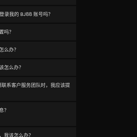
登录我的 BJ88 账号吗？
置吗？
怎么办？
该怎么办？
题联系客户服务团队时，我应该提
息？
，我该怎么办？