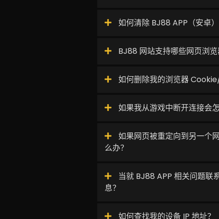
如何清除 BJ88 APP（安
BJ88 网站支持哪些网页浏
如何删除我的浏览器 Cookie
如果我从游戏中断开连接会
如果网页被重定向到另一个网站
么办？
当就 BJ88 APP 相关问
息？
如何查找我的设备 IP 地址？