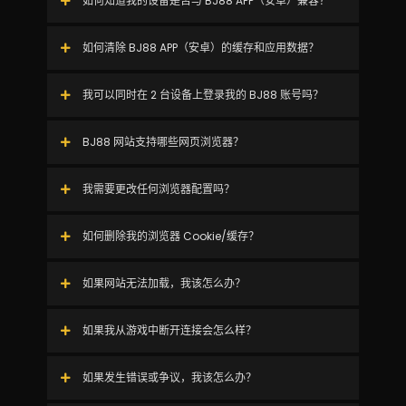
如何知道我的设备是否与 BJ88 APP（安卓）兼容？
如何清除 BJ88 APP（安卓）的缓存和应用数据？
我可以同时在 2 台设备上登录我的 BJ88 账号吗？
BJ88 网站支持哪些网页浏览器？
我需要更改任何浏览器配置吗？
如何删除我的浏览器 Cookie/缓存？
如果网站无法加载，我该怎么办？
如果我从游戏中断开连接会怎么样？
如果发生错误或争议，我该怎么办？