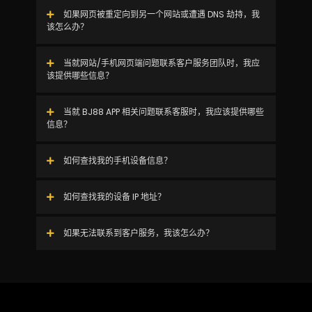
如果网页被重定向到另一个网站或遭遇 DNS 劫持，我
该怎么办？
当就网站/手机网页端问题联系客户服务团队时，我应
该提供哪些信息？
当就 BJ88 APP 相关问题联系客服时，我应该提供哪些
信息？
如何查找我的手机设备信息？
如何查找我的设备 IP 地址？
如果无法联系到客户服务，我该怎么办？