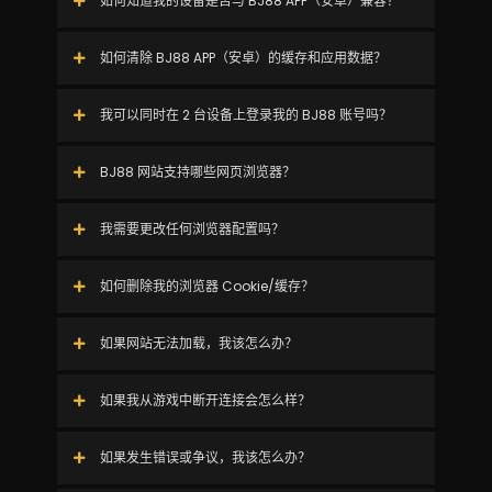
如何知道我的设备是否与 BJ88 APP（安卓）兼容？
如何清除 BJ88 APP（安卓）的缓存和应用数据？
我可以同时在 2 台设备上登录我的 BJ88 账号吗？
BJ88 网站支持哪些网页浏览器？
我需要更改任何浏览器配置吗？
如何删除我的浏览器 Cookie/缓存？
如果网站无法加载，我该怎么办？
如果我从游戏中断开连接会怎么样？
如果发生错误或争议，我该怎么办？