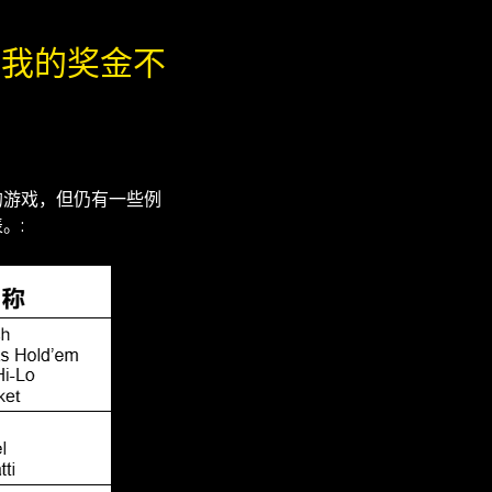
么我的奖金不
的游戏，但仍有一些例
。: