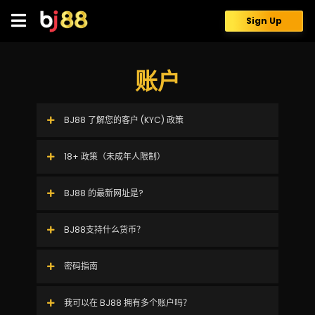
Skip
to
Sign Up
content
账户
BJ88 了解您的客户 (KYC) 政策
18+ 政策（未成年人限制）
BJ88 的最新网址是?
BJ88支持什么货币？
密码指南
我可以在 BJ88 拥有多个账户吗？