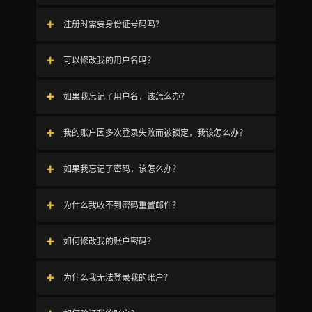
注册时需要身份证号码吗？
可以修改我的用户名吗？
如果我忘记了用户名，该怎么办？
我的账户因多次登录失败而被锁定，我该怎么办？
如果我忘记了密码，该怎么办？
为什么我收不到密码重置邮件？
如何修改我的账户密码？
为什么我无法登录我的账户？