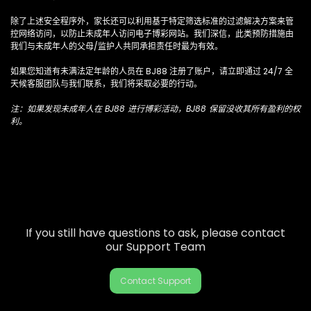
除了上述安全程序外，家长还可以利用基于特定筛选标准的过滤解决方案来管
控网络访问，以防止未成年人访问电子博彩网站。我们深信，此类预防措施由
我们与未成年人的父母/监护人共同承担责任时最为有效。
如果您知道有未满法定年龄的人员在 BJ88 注册了账户，请立即通过 24/7 全
天候客服团队与我们联系，我们将采取必要的行动。
注：如果发现未成年人在 BJ88 进行博彩活动，BJ88 保留没收其所有盈利的权
利。
If you still have questions to ask, please contact
our Support Team
Contact Support