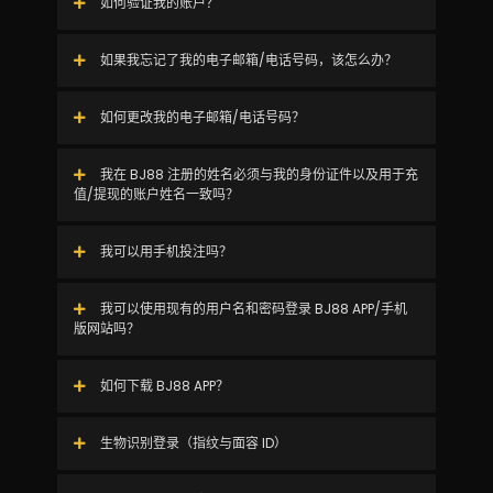
如何验证我的账户？
如果我忘记了我的电子邮箱/电话号码，该怎么办？
如何更改我的电子邮箱/电话号码？
我在 BJ88 注册的姓名必须与我的身份证件以及用于充
值/提现的账户姓名一致吗？
我可以用手机投注吗？
我可以使用现有的用户名和密码登录 BJ88 APP/手机
版网站吗？
如何下载 BJ88 APP？
生物识别登录（指纹与面容 ID）