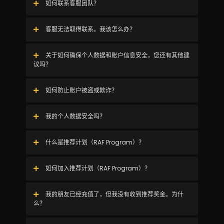
如何联系客服团队？
客服无法取得联系。我该怎么办？
关于如何确保个人数据和账户信息安全，您还有其他建
议吗？
如何防止账户被盗或欺诈？
我的个人数据安全吗？
什么是推荐计划（RAF Program）？
如何加入推荐计划（RAF Program）？
我的朋友已经充值了，但我没有收到推荐奖金。为什
么？