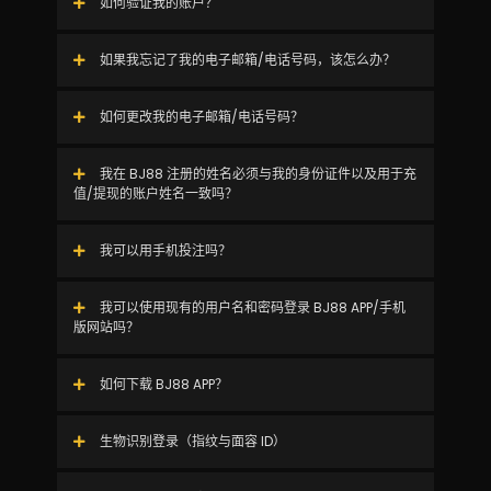
如何验证我的账户？
如果我忘记了我的电子邮箱/电话号码，该怎么办？
如何更改我的电子邮箱/电话号码？
我在 BJ88 注册的姓名必须与我的身份证件以及用于充
值/提现的账户姓名一致吗？
我可以用手机投注吗？
我可以使用现有的用户名和密码登录 BJ88 APP/手机
版网站吗？
如何下载 BJ88 APP？
生物识别登录（指纹与面容 ID）