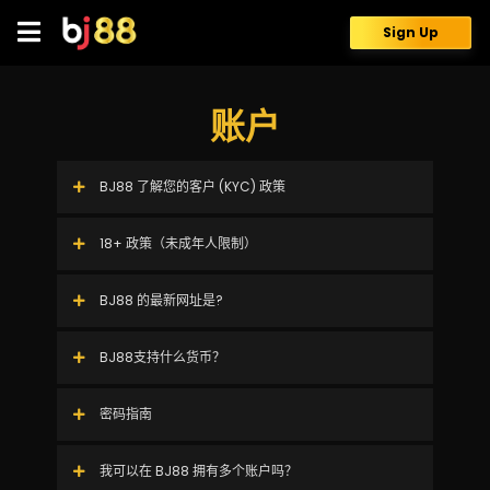
Skip
to
Sign Up
content
账户
BJ88 了解您的客户 (KYC) 政策
18+ 政策（未成年人限制）
BJ88 的最新网址是?
BJ88支持什么货币？
密码指南
我可以在 BJ88 拥有多个账户吗？