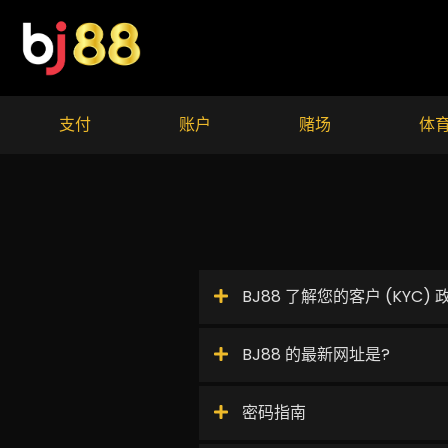
Skip
to
content
支付
账户
赌场
体
BJ88 了解您的客户 (KYC) 
BJ88 的最新网址是?
密码指南