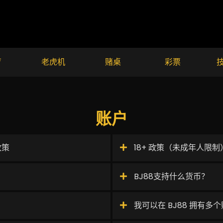
育
老虎机
赌桌
彩票
账户
政策
18+ 政策（未成年人限制
BJ88支持什么货币？
我可以在 BJ88 拥有多