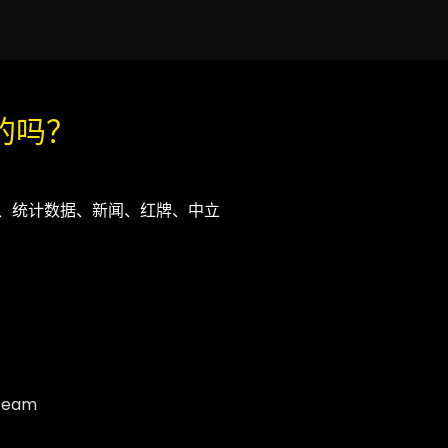
的吗？
、统计数据、新闻、红牌、中立
 Team