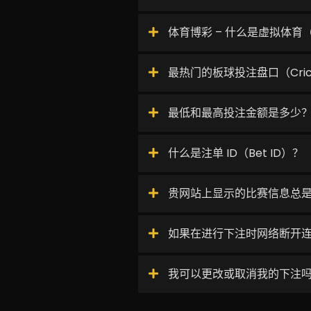
体育博彩 – 什么是虚拟体育（Vir
最热门的板球投注盘口（Cricke
最低和最高投注金额是多少
什么是注单 ID（Bet ID）？
贵网站上显示的比赛信息总
如果在进行下注时网络断开
我可以更改或取消我的下注