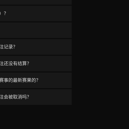
i）？
注记录？
注还没有结算？
赛事的最新赛果的？
注会被取消吗？