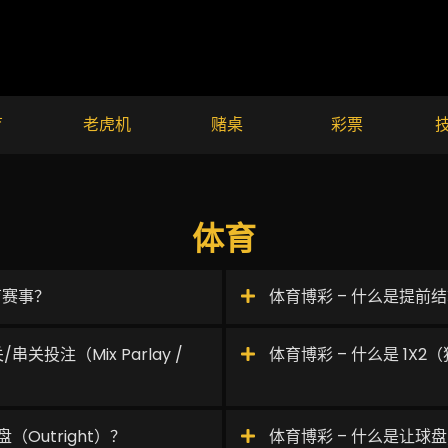
育
老虎机
赌桌
彩票
体育
育赛事？
体育博彩 – 什么是提前结算
关投注（Mix Parlay /
体育博彩 – 什么是 1X2
（Outright）？
体育博彩 – 什么是让球盘/