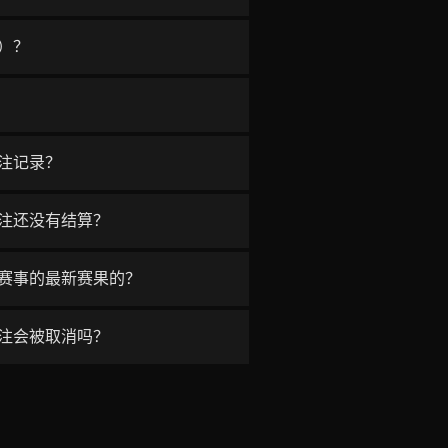
i）？
注记录？
注还没有结算？
赛事的最新赛果的？
注会被取消吗？