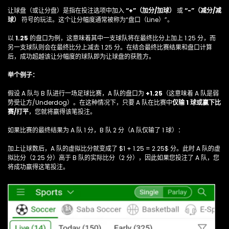
让球盘（或让分盘）是指在投注选项中加入
“+”（加分/加球）
或
“-”（减分/减
球）
符号的玩法。这个让分幅度通常被称为“盘口（Line）”。
以
1.25
的盘口为例，这意味着其中一支球队将在最终比分上加上 1.25 分，而
另一支球队则会在最终比分上减去 1.25 分。在结合最终比赛结果和盘口计算
后，成功超越该让分幅度的球队即为让球盘的获胜方。
举个例子：
假设 A 队与 B 队进行一场足球比赛，A 队的盘口为
+1.25
（这意味着 A 队是弱
势受让方/Underdog）。在这种情况下，只要 A 队在比赛中
仅输 1 球或赢下比
赛/打平
，您就将赢得该笔投注。
如果比赛的最终结果为 A 队 1 分，B 队 2 分（A 队仅输了 1 球）：
加上让球数后，A 队的虚拟比分就变成了
$1 + 1.25 = 2.25$
分。此时 A 队的虚
拟比分（2.25 分）高于 B 队的实际比分（2 分），因此如果您投注了 A 队，您
将成功赢得这笔投注。