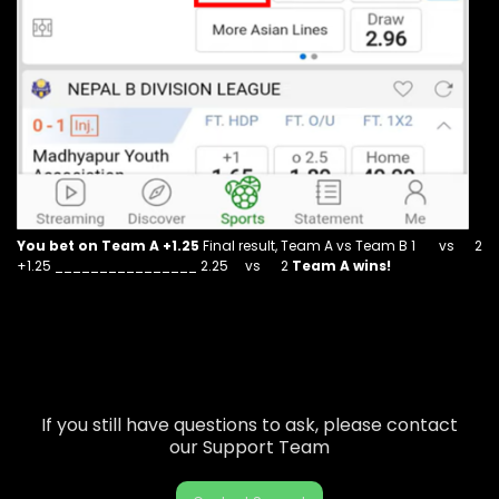
You bet on Team A +1.25
Final result, Team A vs Team B 1 vs 2
+1.25 ________________ 2.25 vs 2
Team A wins!
If you still have questions to ask, please contact
our Support Team