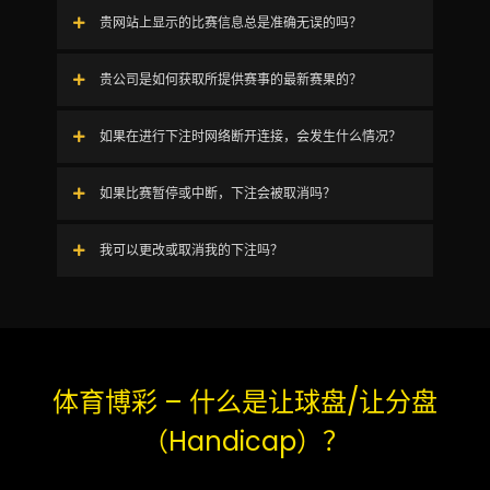
贵网站上显示的比赛信息总是准确无误的吗？
贵公司是如何获取所提供赛事的最新赛果的？
如果在进行下注时网络断开连接，会发生什么情况？
如果比赛暂停或中断，下注会被取消吗？
我可以更改或取消我的下注吗？
体育博彩 – 什么是让球盘/让分盘
（Handicap）？