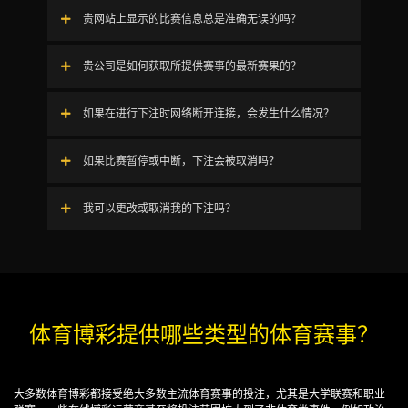
贵网站上显示的比赛信息总是准确无误的吗？
贵公司是如何获取所提供赛事的最新赛果的？
如果在进行下注时网络断开连接，会发生什么情况？
如果比赛暂停或中断，下注会被取消吗？
我可以更改或取消我的下注吗？
体育博彩提供哪些类型的体育赛事？
大多数体育博彩都接受绝大多数主流体育赛事的投注，尤其是大学联赛和职业