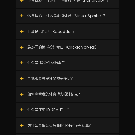
体育博彩 – 什么是让球盘/让分盘（Handicap）？
体育博彩 – 什么是虚拟体育（Virtual Sports）？
什么是卡巴迪（Kabaddi）？
最热门的板球投注盘口（Cricket Markets）
什么是“接受任意赔率”？
最低和最高投注金额是多少？
如何查看我的体育博彩投注记录？
什么是注单 ID（Bet ID）？
为什么赛事结束后我的下注还没有结算？