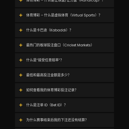
体育博彩 – 什么是让球盘/让分盘（Handicap）？
体育博彩 – 什么是虚拟体育（Virtual Sports）？
什么是卡巴迪（Kabaddi）？
最热门的板球投注盘口（Cricket Markets）
什么是“接受任意赔率”？
最低和最高投注金额是多少？
如何查看我的体育博彩投注记录？
什么是注单 ID（Bet ID）？
为什么赛事结束后我的下注还没有结算？