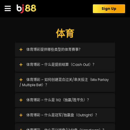
Skip
to
Sign Up
content
体育
体育博彩提供哪些类型的体育赛事？
体育博彩 – 什么是提前结算（Cash Out）？
体育博彩 – 如何创建混合过关/串关投注（Mix Parlay
/ Multiple Bet）？
体育博彩 – 什么是 1X2（独赢/胜平负）？
体育博彩 – 什么是冠军/独赢盘（Outright）？