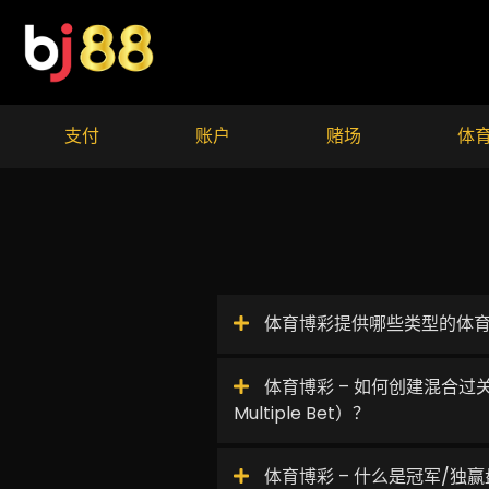
Skip
to
content
支付
账户
赌场
体
体育博彩提供哪些类型的体
体育博彩 – 如何创建混合过关/串
Multiple Bet）？
体育博彩 – 什么是冠军/独赢盘