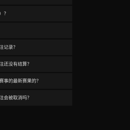
i）？
注记录？
注还没有结算？
赛事的最新赛果的？
注会被取消吗？