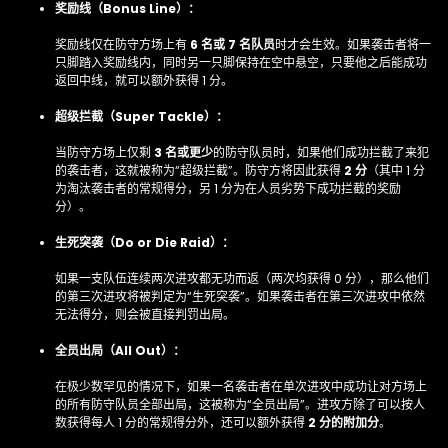
奖励线（Bonus Line）：
奖励线仅在防守方场上有
6 名或 7 名队员
时才会生效。如果袭击者将一
只脚踏入奖励线内，同时另一只脚保持在空中悬空，只要他之后能成功
返回中线，就可以额外获得 1 分。
超级拦截（Super Tackle）：
当防守方场上仅剩
3 名或更少
的防守队员时，如果他们成功拦截了来犯
的袭击者，这就被称为“超级拦截”。防守方将因此获得
2 分
（其中 1 分
为淘汰袭击者的常规得分，另 1 分为在人员劣势下成功拦截的奖励
分）。
生死突袭（Do or Die Raid）：
如果一支队伍连续两次进攻都无功而返（两次均获得 0 分），那么他们
的第三次进攻将被判定为“生死突袭”。如果袭击者在第三次进攻中依然
无法得分，则会被直接判罚出局。
全员出局（All Out）：
在极少数罕见的情况下，如果一名袭击者在单次进攻中成功让对方场上
的所有防守队员全部出局，这被称为“全员出局”。进攻方除了可以按人
数获得每人 1 分的常规得分外，还可以额外获得
2 分的附加分
。