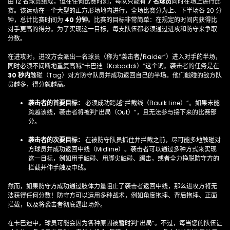
由 12 名球员组成，但在任何比赛时刻，每队只能有
7 名球员
同时在场上进行比
赛。该运动在一个大型的正方形场地内进行，全场比赛分为上、下半场各 20 分
钟，总计比赛时间为
40 分钟
。比赛的目标非常简单：在规定的时间内获得比
对手更高的得分。为了实现这一目标，每支队伍都必须通过进攻和防守来争取
分数。
在进攻时，进攻方会派出一名球员（称为“袭击者/Raider”）进入对手的半场，
同时必须不间断地重复高喊“卡巴迪（Kabaddi）”这个词。袭击者的任务是在
30 秒内
触碰（Tag）对方防守队员并成功返回自己的半场。他们触碰的敌方队
员越多，得分就越高。
袭击者的首要目标：
必须成功跨越“拦截线（Baulk Line）”。如果未能
跨越该线，袭击者将被判“出局（Out）”，且无法参与接下来的比赛部
分。
袭击者的次要目标：
在被防守队员抓住并拦截之前，尽可能多地触碰对
方球员并成功返回中线（Midline）。袭击者可以通过多种方式来实现
这一目标，例如用手触碰、用脚尖触碰、踢击，或者全力挣脱防守方的
拦截并伸手触及中线。
然而，如果防守方成功通过肢体力量阻止了袭击者返回中线，那么进攻方将无
法获得任何分数！防守方可以运用多种战术，例如角度抱摔、背后抱摔、正面
拦截，以及将袭击者彻底逼出场外。
在卡巴迪中，球员可能会因为各种原因被暂时判“出局”。不过，每当您的队伍让