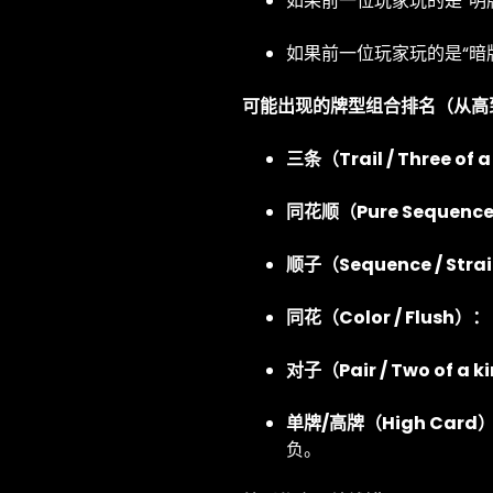
如果前一位玩家玩的是“明
如果前一位玩家玩的是“暗牌
可能出现的牌型组合排名（从高
三条（Trail / Three of 
同花顺（Pure Sequence /
顺子（Sequence / Stra
同花（Color / Flush）：
对子（Pair / Two of a 
单牌/高牌（High Card
负。