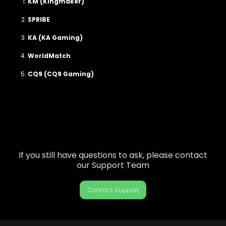
KM (Kingmaker)
SPRIBE
KA (KA Gaming)
WorldMatch
CQ9 (CQ9 Gaming)
If you still have questions to ask, please contact
our Support Team
Contact Support