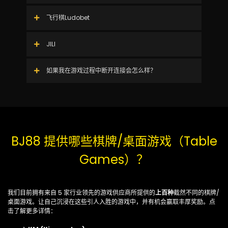
飞行棋Ludobet
JILI
如果我在游戏过程中断开连接会怎么样？
BJ88 提供哪些棋牌/桌面游戏（Table
Games）？
我们目前拥有来自 5 家行业领先的游戏供应商所提供的
上百种
截然不同的棋牌/
桌面游戏。让自己沉浸在这些引人入胜的游戏中，并有机会赢取丰厚奖励。点
击了解更多详情：