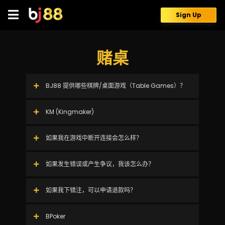
Skip
to
Sign Up
content
赌桌
BJ88 提供哪些棋牌/桌面游戏（Table Games）？
KM (Kingmaker)
如果我在游戏中断开连接会怎么样？
如果发生错误或产生争议，我该怎么办？
如果我下错注，可以申请退款吗？
BPoker