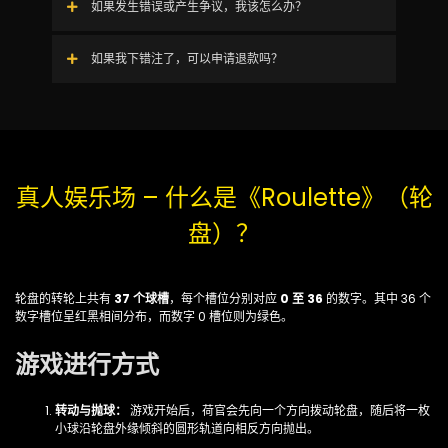
如果发生错误或产生争议，我该怎么办？
如果我下错注了，可以申请退款吗？
真人娱乐场 – 什么是《Roulette》（轮
盘）？
轮盘的转轮上共有
37 个球槽
，每个槽位分别对应
0 至 36
的数字。其中 36 个
数字槽位呈红黑相间分布，而数字 0 槽位则为绿色。
游戏进行方式
转动与抛球：
游戏开始后，荷官会先向一个方向拨动轮盘，随后将一枚
小球沿轮盘外缘倾斜的圆形轨道向相反方向抛出。