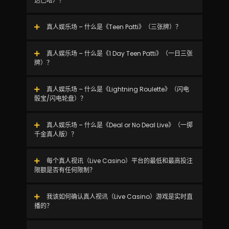
达巴哈）？
真人娱乐场 – 什么是《Teen Patti》（三张牌）？
真人娱乐场 – 什么是《1 Day Teen Patti》（一日三张
牌）？
真人娱乐场 – 什么是《Lightning Roulette》（闪电
骰宝/闪电轮盘）？
真人娱乐场 – 什么是《Deal or No Deal Live》（一掷
千金真人版）？
每个真人视讯（Live Casino）平台的最低和最高投注
限额是否有任何限制？
我该如何确认真人视讯（Live Casino）游戏是实时直
播的？