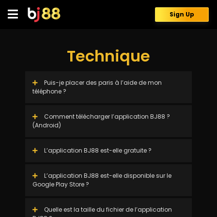
Skip
to
Sign Up
content
Technique
Puis-je placer des paris à l’aide de mon
téléphone ?
Comment télécharger l’application BJ88 ?
(Android)
L’application BJ88 est-elle gratuite ?
L’application BJ88 est-elle disponible sur le
Google Play Store ?
Quelle est la taille du fichier de l’application