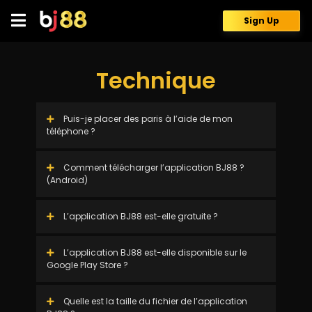
Skip
to
Sign Up
content
Technique
Puis-je placer des paris à l’aide de mon
téléphone ?
Comment télécharger l’application BJ88 ?
(Android)
L’application BJ88 est-elle gratuite ?
L’application BJ88 est-elle disponible sur le
Google Play Store ?
Quelle est la taille du fichier de l’application