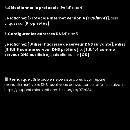
4.Sélectionner le protocole IPv4:
Étape 4.
Sélectionnez
[Protocole Internet version 4 (TCP/IPv4)]
, puis
cliquez sur
[Propriétés]
.
5.Configurer les adresses DNS:
Étape 5.
Sélectionnez
[Utiliser l’adresse de serveur DNS suivante]
, entrez
[8.8.8.8 comme serveur DNS préféré]
et
[8.8.4.4 comme
serveur DNS auxiliaire]
, puis cliquez sur
[OK]
.
Remarque :
Si le problème persiste après avoir réparé
manuellement votre DNS local, vous pouvez consulter le lien suivant :
https://support.microsoft.com/en-us/kb/972034