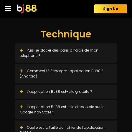
Skip
to
Sign Up
content
Technique
Puis-je placer des paris à l’aide de mon
téléphone ?
Comment télécharger l’application BJ88 ?
(Android)
L’application BJ88 est-elle gratuite ?
L’application BJ88 est-elle disponible sur le
Google Play Store ?
Quelle est la taille du fichier de l’application