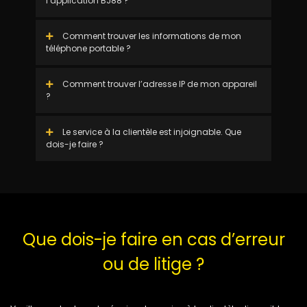
l’application BJ88 ?
Comment trouver les informations de mon
téléphone portable ?
Comment trouver l’adresse IP de mon appareil
?
Le service à la clientèle est injoignable. Que
dois-je faire ?
Que dois-je faire en cas d’erreur
ou de litige ?