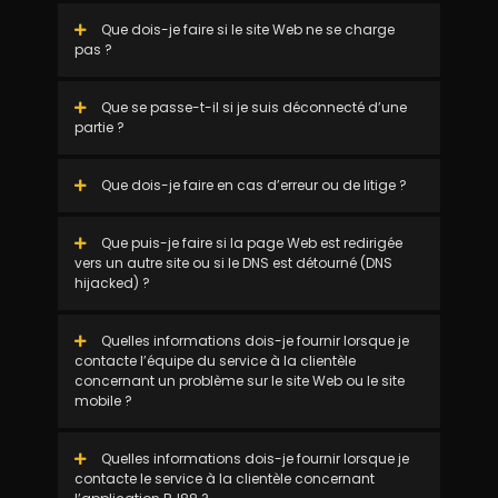
Que dois-je faire si le site Web ne se charge
pas ?
Que se passe-t-il si je suis déconnecté d’une
partie ?
Que dois-je faire en cas d’erreur ou de litige ?
Que puis-je faire si la page Web est redirigée
vers un autre site ou si le DNS est détourné (DNS
hijacked) ?
Quelles informations dois-je fournir lorsque je
contacte l’équipe du service à la clientèle
concernant un problème sur le site Web ou le site
mobile ?
Quelles informations dois-je fournir lorsque je
contacte le service à la clientèle concernant