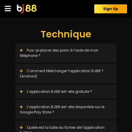
Skip
to
Sign Up
content
Technique
Puis-je placer des paris à l’aide de mon
téléphone ?
Comment télécharger l’application BJ88 ?
(Android)
L’application BJ88 est-elle gratuite ?
L’application BJ88 est-elle disponible sur le
Google Play Store ?
Quelle est la taille du fichier de l’application